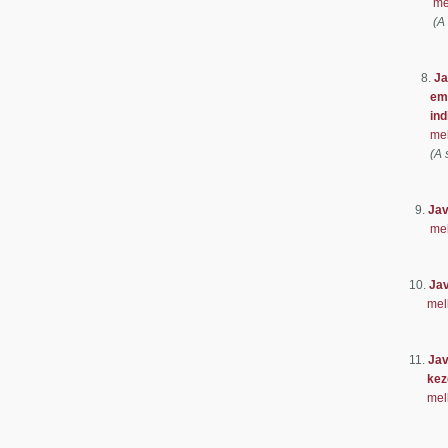
me
(A
Előter
8.
Ja
emberkö
indítás
mel
(A 
Előter
9.
Jav
mel
Előter
10.
Jav
mel
Előter
11.
Jav
kezde
mel
Előter