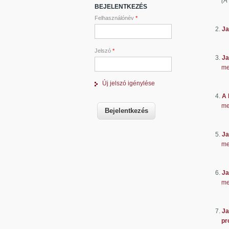
(A
BEJELENTKEZÉS
Előter
Felhasználónév
*
2.
Ja
Előter
Jelszó
*
3.
Ja
me
Előterj
Új jelszó igénylése
4.
A 
me
Előter
5.
Ja
me
Előterj
6.
Ja
me
Előterj
7.
Ja
program