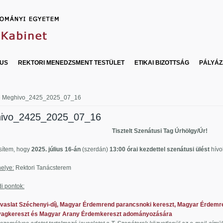
US
REKTORI MENEDZSMENT TESTÜLET
ETIKAI BIZOTTSÁG
PÁLYÁZ
egi hely
 Meghivo_2425_2025_07_16
ivo_2425_2025_07_16
Tisztelt Szenátusi Tag Úrhölgy/Úr!
sítem, hogy
2025. július 16-án
(szerdán)
13:00 órai kezdettel
szenátusi
ülést
hívo
helye
:
Rektori Tanácsterem
i pontok:
vaslat Széchenyi-díj, Magyar Érdemrend parancsnoki kereszt, Magyar Érdemr
ereszt és Magyar Arany Érdemkereszt adományozására