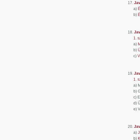
17.
Jav
a)
É
b)
É
Előterj
18.
Jav
1. s
a)
M
b)
Ü
c)
V
Előter
19.
Jav
1. s
a) Mérn
b) Gazd
c) Egés
d) Űrmé
e) Vill
Előter
20.
Jav
a)
J
b)
K