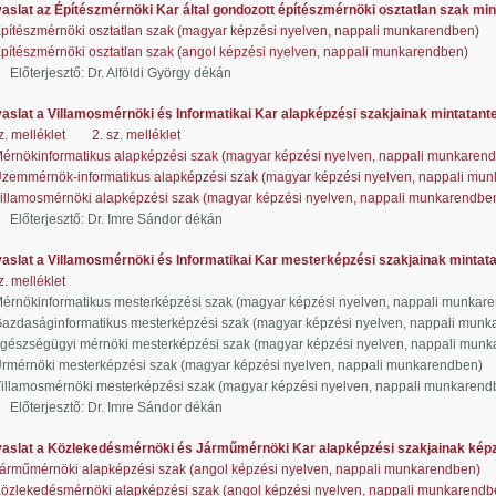
aslat az Építészmérnöki Kar által gondozott építészmérnöki osztatlan szak min
pítészmérnöki osztatlan szak (magyar képzési nyelven, nappali munkarendben)
pítészmérnöki osztatlan szak (angol képzési nyelven, nappali munkarendben)
esztő: Dr. Alföldi György dékán
aslat a Villamosmérnöki és Informatikai Kar alapképzési szakjainak mintatante
z. melléklet
2. sz. melléklet
érnökinformatikus alapképzési szak (magyar képzési nyelven, nappali munkaren
zemmérnök-informatikus alapképzési szak (magyar képzési nyelven, nappali mu
illamosmérnöki alapképzési szak (magyar képzési nyelven, nappali munkarendbe
jesztő: Dr. Imre Sándor dékán
aslat a Villamosmérnöki és Informatikai Kar mesterképzési szakjainak mintata
z. melléklet
ökinformatikus mesterképzési szak (magyar képzési nyelven, nappali munkar
aságinformatikus mesterképzési szak (magyar képzési nyelven, nappali munk
zségügyi mérnöki mesterképzési szak (magyar képzési nyelven, nappali munk
rnöki mesterképzési szak (magyar képzési nyelven, nappali munkarendben)
amosmérnöki mesterképzési szak (magyar képzési nyelven, nappali munkarend
jesztő: Dr. Imre Sándor dékán
aslat a Közlekedésmérnöki és Járműmérnöki Kar alapképzési szakjainak képz
árműmérnöki alapképzési szak (angol képzési nyelven, nappali munkarendben)
özlekedésmérnöki alapképzési szak (angol képzési nyelven, nappali munkarendb