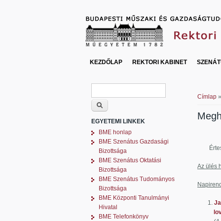
KEZDŐLAP
REKTORI KABINET
SZENÁT
Keresés űrlap
Jelenl
Keresés
Címlap
»
Megh
EGYETEMI LINKEK
BME honlap
BME Szenátus Gazdasági
Érte
Bizottsága
BME Szenátus Oktatási
Az ülés 
Bizottsága
BME Szenátus Tudományos
Napirend
Bizottsága
BME Központi Tanulmányi
1.
Ja
Hivatal
lovagk
BME Telefonkönyv