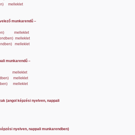
en)
melleklet
evelező munkarendű –
en)
melleklet
rendben)
melleklet
endben)
melleklet
pali munkarendű –
melleklet
dben)
melleklet
dben)
melleklet
ak (angol képzési nyelven, nappali
 képzési nyelven, nappali munkarendben)