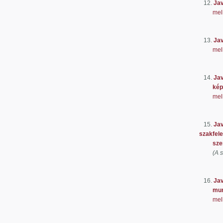
12.
Jav
mel
Előter
13.
Jav
mel
Előter
14.
Jav
képzés
mel
Előter
15.
Jav
szakfel
szemé
(A 
Előter
16.
Jav
munkar
mel
Előterj