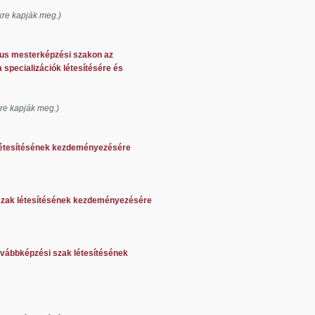
7
kre kapják meg.)
ikus mesterképzési szakon az
pecializációk létesítésére és
kre kapják meg.)
k létesítésének kezdeményezésére
i szak létesítésének kezdeményezésére
ovábbképzési szak létesítésének