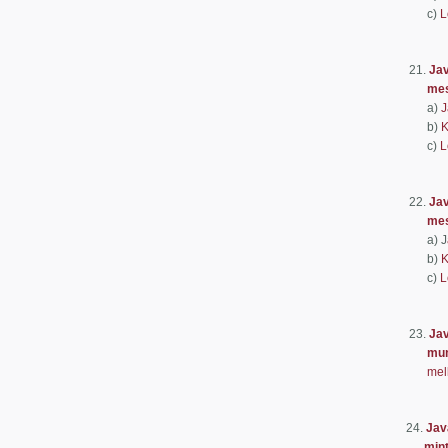
c)
L
Előter
21.
Jav
mesterk
a)
J
b)
K
c)
L
Előter
22.
Jav
mesterk
a) J
b)
K
c)
L
Előter
23.
Jav
munkar
mel
Előterj
24.
Jav
mintat