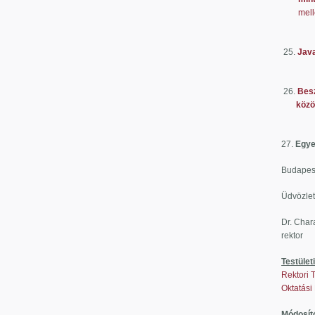
mell
Előterj
25.
Java
Előter
26.
Besz
között
Előterj
27.
Egy
Budapest
Üdvözlet
Dr. Char
rektor
Testület
Rektori 
Oktatási
Módosító