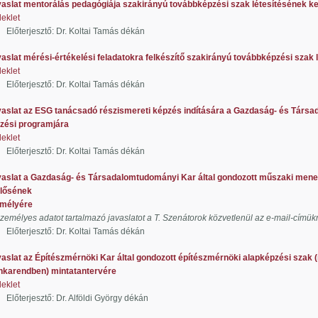
aslat mentorálás pedagógiája szakirányú továbbképzési szak létesítésének
leklet
jesztő: Dr. Koltai Tamás dékán
aslat mérési-értékelési feladatokra felkészítő szakirányú továbbképzési sza
leklet
jesztő: Dr. Koltai Tamás dékán
aslat az ESG tanácsadó részismereti képzés indítására a Gazdaság- és Társ
i programjára
leklet
jesztő: Dr. Koltai Tamás dékán
aslat a Gazdaság- és Társadalomtudományi Kar által gondozott műszaki men
elősének
lyére
személyes adatot tartalmazó javaslatot a T. Szenátorok közvetlenül az e-mail-címük
jesztő: Dr. Koltai Tamás dékán
aslat az Építészmérnöki Kar által gondozott építészmérnöki alapképzési szak (
endben) mintatantervére
leklet
esztő: Dr. Alföldi György dékán