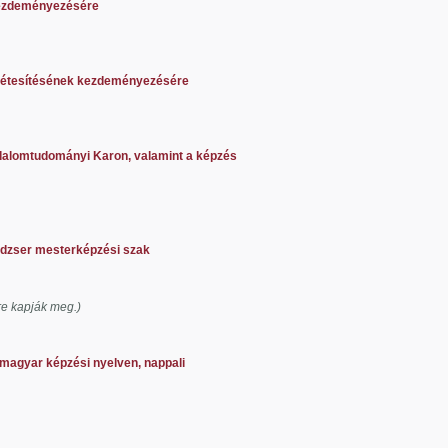
 kezdeményezésére
k létesítésének kezdeményezésére
adalomtudományi Karon, valamint a képzés
edzser mesterképzési szak
re kapják meg.)
magyar
képzési nyelven, nappali