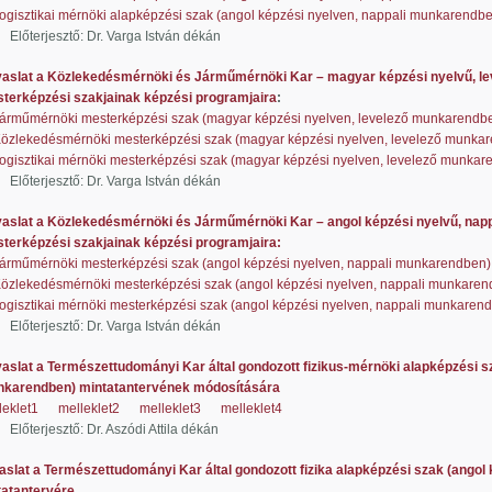
ogisztikai mérnöki alapképzési szak (angol képzési nyelven, nappali munkarendb
jesztő: Dr. Varga István dékán
aslat a Közlekedésmérnöki és Járműmérnöki Kar – magyar képzési nyelvű, l
épzési szakjainak képzési programjaira
:
árműmérnöki mesterképzési szak (magyar képzési nyelven, levelező munkarendb
özlekedésmérnöki mesterképzési szak (magyar képzési nyelven, levelező munka
ogisztikai mérnöki mesterképzési szak (magyar képzési nyelven, levelező munkar
jesztő: Dr. Varga István dékán
aslat a Közlekedésmérnöki és Járműmérnöki Kar – angol képzési nyelvű, nap
épzési szakjainak képzési programjaira:
árműmérnöki mesterképzési szak (angol képzési nyelven, nappali munkarendben)
özlekedésmérnöki mesterképzési szak (angol képzési nyelven, nappali munkaren
ogisztikai mérnöki mesterképzési szak (angol képzési nyelven, nappali munkaren
jesztő: Dr. Varga István dékán
aslat a Természettudományi Kar által gondozott fizikus-mérnöki alapképzési sz
endben) mintatantervének módosítására
leklet1
melleklet2
melleklet3
melleklet4
esztő: Dr. Aszódi Attila dékán
aslat a Természettudományi Kar által gondozott fizika alapképzési szak (angol
antervére