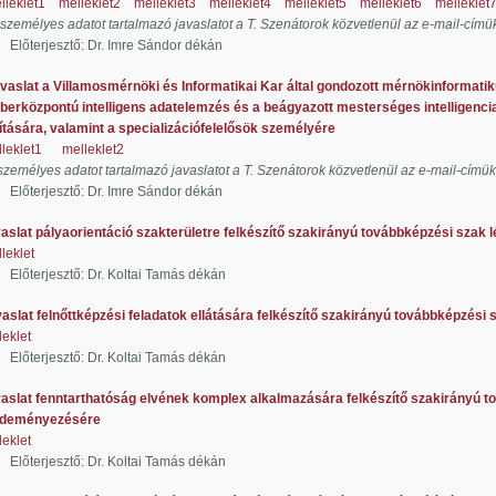
lleklet1
melleklet2
melleklet3
melleklet4
melleklet5
melleklet6
melleklet
 személyes adatot tartalmazó javaslatot a T. Szenátorok közvetlenül az e-mail-címü
jesztő: Dr. Imre Sándor dékán
vaslat a Villamosmérnöki és Informatikai Kar által gondozott mérnökinformat
zpontú intelligens adatelemzés és a beágyazott mesterséges intelligencia s
ára, valamint a specializációfelelősök személyére
leklet1
melleklet2
személyes adatot tartalmazó javaslatot a T. Szenátorok közvetlenül az e-mail-címü
jesztő: Dr. Imre Sándor dékán
aslat pályaorientáció szakterületre felkészítő szakirányú továbbképzési sza
leklet
jesztő: Dr. Koltai Tamás dékán
aslat felnőttképzési feladatok ellátására felkészítő szakirányú továbbképzés
leklet
jesztő: Dr. Koltai Tamás dékán
aslat fenntarthatóság elvének komplex alkalmazására felkészítő szakirányú t
ményezésére
leklet
jesztő: Dr. Koltai Tamás dékán