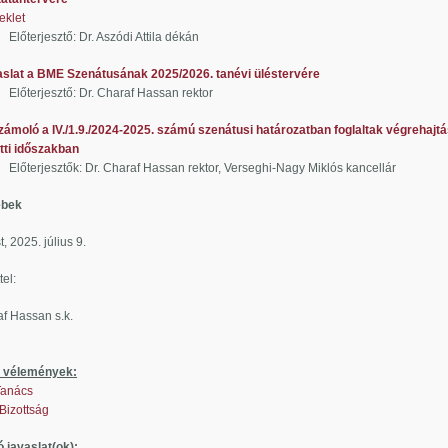
eklet
esztő: Dr. Aszódi Attila dékán
slat a BME Szenátusának 2025/2026. tanévi üléstervére
jesztő: Dr. Charaf Hassan rektor
ámoló a IV./1.9./2024-2025. számú szenátusi határozatban foglaltak végrehajtá
i időszakban
esztők: Dr. Charaf Hassan rektor, Verseghi-Nagy Miklós kancellár
ebek
, 2025. július 9.
tel:
af Hassan s.k.
i vélemények:
Tanács
 Bizottság
 javaslat(ok):