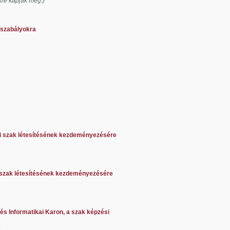
kre kapják meg.)
 szabályokra
i szak létesítésének kezdeményezésére
 szak létesítésének kezdeményezésére
és Informatikai Karon, a szak képzési