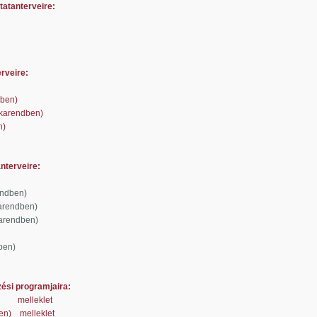
tatanterveire:
rveire:
dben)
nkarendben)
n)
nterveire:
endben)
arendben)
arendben)
ben)
ési programjaira:
melleklet
en)
melleklet