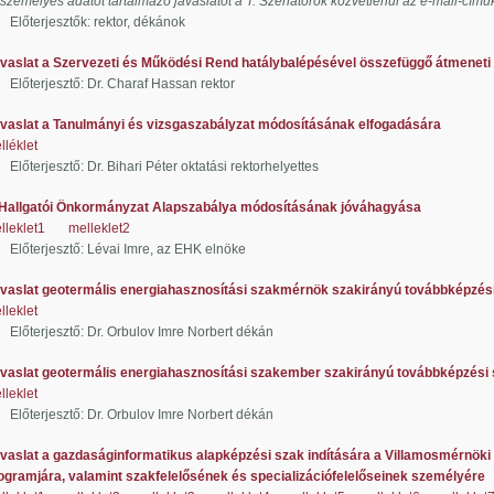
 személyes adatot tartalmazó javaslatot a T. Szenátorok közvetlenül az e-mail-címü
jesztők: rektor, dékánok
vaslat a Szervezeti és Működési Rend hatálybalépésével összefüggő átmeneti
jesztő: Dr. Charaf Hassan rektor
vaslat a Tanulmányi és vizsgaszabályzat módosításának elfogadására
lléklet
esztő: Dr. Bihari Péter oktatási rektorhelyettes
Hallgatói Önkormányzat Alapszabálya módosításának jóváhagyása
lleklet1
melleklet2
jesztő: Lévai Imre, az EHK elnöke
vaslat geotermális energiahasznosítási szakmérnök szakirányú továbbképzés
lleklet
esztő: Dr. Orbulov Imre Norbert dékán
vaslat geotermális energiahasznosítási szakember szakirányú továbbképzési
lleklet
esztő: Dr. Orbulov Imre Norbert dékán
vaslat a gazdaságinformatikus alapképzési szak indítására a Villamosmérnöki 
jára, valamint szakfelelősének és specializációfelelőseinek személyére