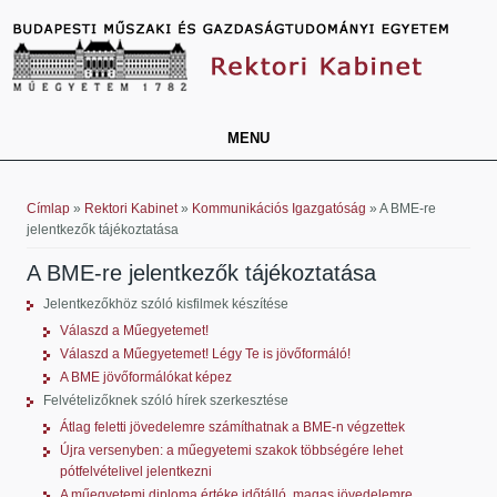
MENU
Jelenlegi hely
Címlap
»
Rektori Kabinet
»
Kommunikációs Igazgatóság
» A BME-re
jelentkezők tájékoztatása
A BME-re jelentkezők tájékoztatása
Jelentkezőkhöz szóló kisfilmek készítése
Válaszd a Műegyetemet!
Válaszd a Műegyetemet! Légy Te is jövőformáló!
A BME jövőformálókat képez
Felvételizőknek szóló hírek szerkesztése
Átlag feletti jövedelemre számíthatnak a BME-n végzettek
Újra versenyben: a műegyetemi szakok többségére lehet
pótfelvételivel jelentkezni
A műegyetemi diploma értéke időtálló, magas jövedelemre