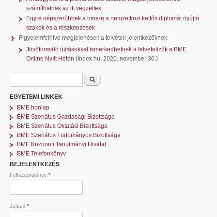
számíthatnak az itt végzettek
Egyre népszerűbbek a bme-n a nemzetközi kettős diplomát nyújtó
szakok és a részképzések
Figyelemfelhívó megjelenések a felvételi jelentkezőknek
Jövőformáló újításokkal ismerkedhetnek a felvételizők a BME
Online Nyílt Héten
(Index.hu, 2020. november 30.)
Keresés űrlap
Keresés
EGYETEMI LINKEK
BME honlap
BME Szenátus Gazdasági Bizottsága
BME Szenátus Oktatási Bizottsága
BME Szenátus Tudományos Bizottsága
BME Központi Tanulmányi Hivatal
BME Telefonkönyv
BEJELENTKEZÉS
Felhasználónév
*
Jelszó
*